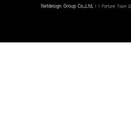
Netdesign Group Co.,Ltd.
| 1 Fortune Town 2